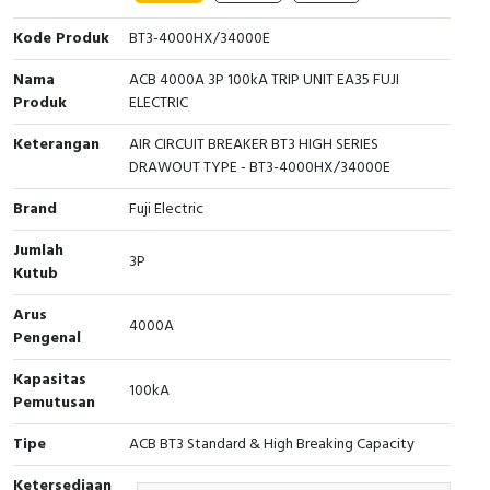
Cable Operated Switch
Panel Box
Kode Produk
BT3-4000HX/34000E
Nama
ACB 4000A 3P 100kA TRIP UNIT EA35 FUJI
Signalling Columns
Produk
ELECTRIC
Safety Sensors
Keterangan
AIR CIRCUIT BREAKER BT3 HIGH SERIES
DRAWOUT TYPE - BT3-4000HX/34000E
Pressure Switch
Brand
Fuji Electric
Ultrasonic & Rotary Encoder
Jumlah
3P
Kutub
Limit Switch
Arus
4000A
Pengenal
Inductive Sensors
Kapasitas
100kA
Photoelectric
Pemutusan
Tipe
ACB BT3 Standard & High Breaking Capacity
Cam Switch
Ketersediaan