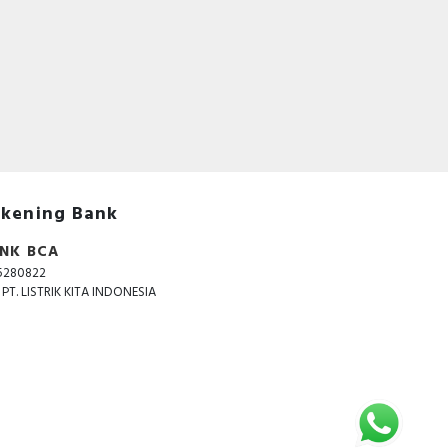
ibat
dan
kening Bank
NK BCA
at,
der
5280822
dec,
. PT. LISTRIK KITA INDONESIA
le,
pan
on,
ou,
.com
roy
li,
tor,
lian
ia,
bih