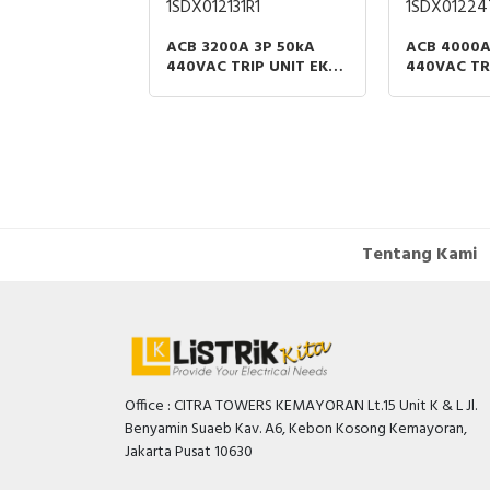
1SDX012131R1
1SDX01224
ACB 3200A 3P 50kA
ACB 4000A
440VAC TRIP UNIT EK-1
440VAC TRI
LI MOBILE PART ABB
LI MOBILE
Tentang Kami
Office : CITRA TOWERS KEMAYORAN Lt.15 Unit K & L Jl.
Benyamin Suaeb Kav. A6, Kebon Kosong Kemayoran,
Jakarta Pusat 10630