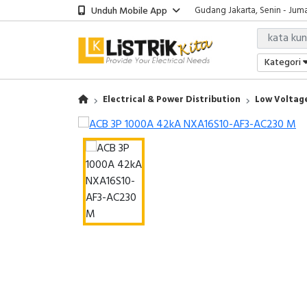
Unduh Mobile App
Gudang Jakarta, Senin - Juma
Showroom Bali, Senin - Jumat
Kantor Jakarta, Senin - Jumat
Gudang Jakarta, Senin - Juma
Kategori
Showroom Bali, Senin - Jumat
Electrical & Power Distribution
Low Voltage