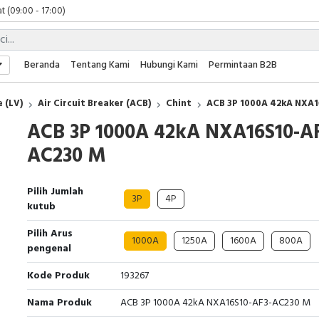
t (09:00 - 17:00)
 (09:00 - 17:00)
 (08:00 - 17:00)
t (09:00 - 17:00)
Beranda
Tentang Kami
Hubungi Kami
Permintaan B2B
 (09:00 - 17:00)
 (LV)
Air Circuit Breaker (ACB)
Chint
ACB 3P 1000A 42kA NXA
ACB 3P 1000A 42kA NXA16S10-AF
AC230 M
Pilih Jumlah
3P
4P
kutub
Pilih Arus
1000A
1250A
1600A
800A
pengenal
Kode Produk
193267
Nama Produk
ACB 3P 1000A 42kA NXA16S10-AF3-AC230 M