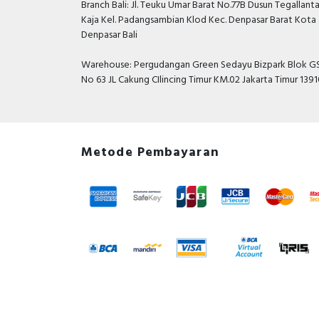
Branch Bali: Jl. Teuku Umar Barat No.77B Dusun Tegallant
Kaja Kel. Padangsambian Klod Kec. Denpasar Barat Kota
Denpasar Bali
Warehouse: Pergudangan Green Sedayu Bizpark Blok GS
No 63 JL Cakung CIlincing Timur KM.02 Jakarta Timur 139
Metode Pembayaran