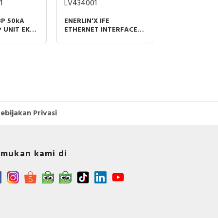
1
LV434001
liki
yang
3P 50kA
ENERLIN'X IFE
 UNIT EK-1
ETHERNET INTERFACE
ini
ART ABB
FOR CIRCUIT BREAKERS
gat
kan
ker
san
disi
lam
rlu
kan
ebijakan Privasi
iko
 Air
mukan kami di
rik
 Ini
ian
tuk
tan
nya