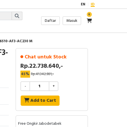
EN
ID
0
Daftar
Masuk
16S10-AF3-AC230 M
3-
Chat untuk Stock
Rp.22.738.640,-
45%
Rp.41.342.981,-
-
+
Add to Cart
Free Ongkir Jabodetabek