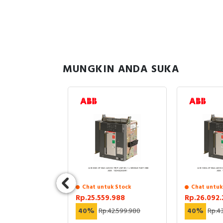
MUNGKIN ANDA SUKA
uk Stock
Chat untuk Stock
Chat untuk
.857
Rp.25.559.988
Rp.26.092.
12.352.467
40%
Rp.42.599.980
40%
Rp.43
5