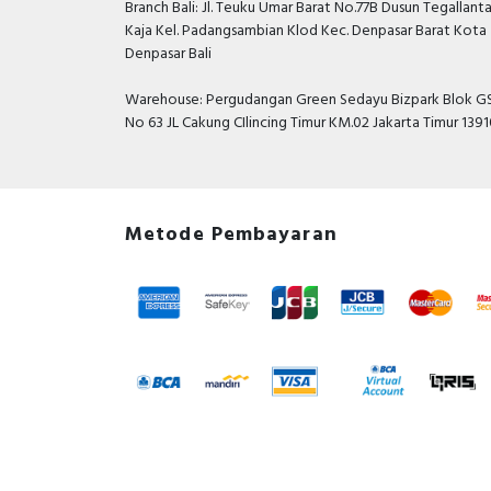
Branch Bali: Jl. Teuku Umar Barat No.77B Dusun Tegallant
Kaja Kel. Padangsambian Klod Kec. Denpasar Barat Kota
Denpasar Bali
Warehouse: Pergudangan Green Sedayu Bizpark Blok GS
No 63 JL Cakung CIlincing Timur KM.02 Jakarta Timur 139
Metode Pembayaran