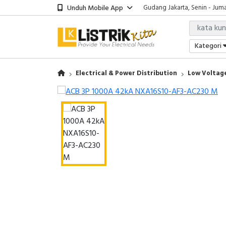
Unduh Mobile App
Gudang Jakarta, Senin - Juma
Showroom Bali, Senin - Jumat
Kantor Jakarta, Senin - Jumat
Gudang Jakarta, Senin - Juma
Kategori
Showroom Bali, Senin - Jumat
Electrical & Power Distribution
Low Voltage