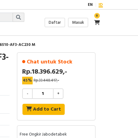
EN
ID
0
Daftar
Masuk
16S10-AF3-AC230 M
3-
Chat untuk Stock
Rp.18.396.629,-
45%
Rp.33.448.417,-
-
+
Add to Cart
Free Ongkir Jabodetabek