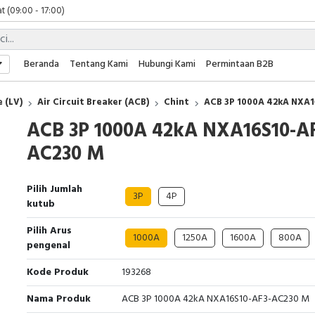
t (09:00 - 17:00)
 (09:00 - 17:00)
 (08:00 - 17:00)
t (09:00 - 17:00)
Beranda
Tentang Kami
Hubungi Kami
Permintaan B2B
 (09:00 - 17:00)
 (LV)
Air Circuit Breaker (ACB)
Chint
ACB 3P 1000A 42kA NXA
ACB 3P 1000A 42kA NXA16S10-AF
AC230 M
Pilih Jumlah
3P
4P
kutub
Pilih Arus
1000A
1250A
1600A
800A
pengenal
Kode Produk
193268
Nama Produk
ACB 3P 1000A 42kA NXA16S10-AF3-AC230 M