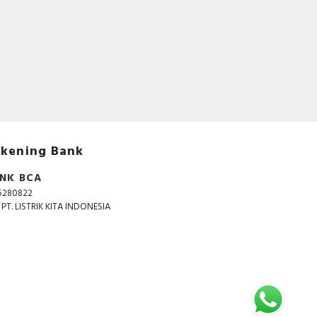
ibat
dan
kening Bank
NK BCA
at,
der
5280822
dec,
. PT. LISTRIK KITA INDONESIA
le,
pan
on,
ou,
.com
roy
li,
tor,
lian
ia,
bih