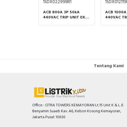
1SDX022998R1
1SDX012119
STERPACT
ACB 800A 3P 50kA
ACB 1000A
Z2/MTZ3
440VAC TRIP UNIT EK-1
440VAC TRI
IXED 3 POLES
LI MOBILE PART ABB
LI MOBILE
Tentang Kami
Office : CITRA TOWERS KEMAYORAN Lt.15 Unit K & L Jl.
Benyamin Suaeb Kav. A6, Kebon Kosong Kemayoran,
Jakarta Pusat 10630