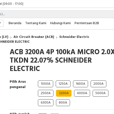
t (09:00 - 17:00)
 (09:00 - 17:00)
 (08:00 - 17:00)
t (09:00 - 17:00)
Beranda
Tentang Kami
Hubungi Kami
Permintaan B2B
 (09:00 - 17:00)
 (LV)
Air Circuit Breaker (ACB)
Schneider Electric
CHNEIDER ELECTRIC
ACB 3200A 4P 100kA MICRO 2.0
TKDN 22.07% SCHNEIDER
ELECTRIC
Pilih Arus
1000A
1250A
1600A
2000A
pengenal
2500A
3200A
4000A
5000A
6300A
800A