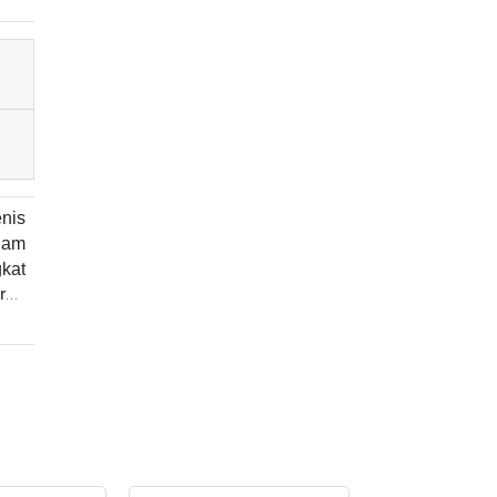
nis
lam
kat
ran
atau
iran
anel
atau
rik
tem
nit,
jadi
tuk
kan
ibat
kan