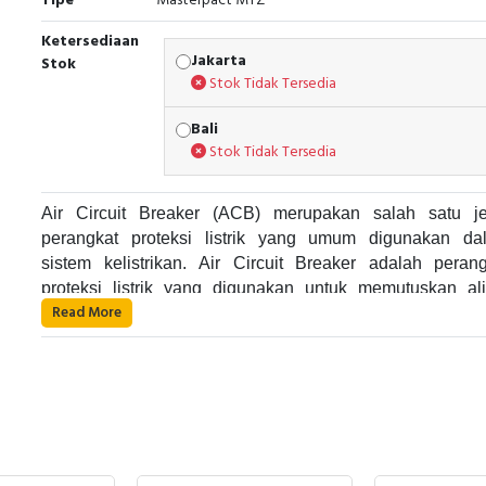
Tipe
Masterpact MTZ
Ketersediaan
Jakarta
Stok
Stok Tidak Tersedia
Bali
Stok Tidak Tersedia
Air Circuit Breaker (ACB) merupakan salah satu je
perangkat proteksi listrik yang umum digunakan da
sistem kelistrikan. Air Circuit Breaker adalah perang
proteksi listrik yang digunakan untuk memutuskan ali
Read More
listrik pada suatu rangkaian listrik saat terjadi gangguan 
Air Circuit Breaker bekerja dengan cara memutuskan al
kelebihan arus. Alat ini umumnya digunakan di dalam p
listrik pada suatu rangkaian listrik saat terjadi gangguan 
listrik industri dan dapat digunakan pada sistem list
kelebihan arus. Air Circuit Breaker menggunakan sis
dengan tegangan yang cukup besar.
khusus yang terdiri dari beberapa komponen, seperti trip u
operating mechanism, dan current transformer. Ketika ter
Fungsi utama dari Air Circuit Breaker adalah un
gangguan pada suatu rangkaian listrik, trip unit a
melindungi peralatan dan sistem listrik dari kerusakan ak
mendeteksi adanya kelebihan arus. Kemudian, memberi