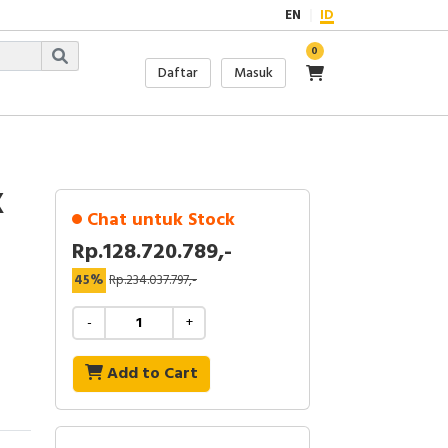
EN
ID
0
Daftar
Masuk
X
Chat untuk Stock
Rp.128.720.789,-
45%
Rp.234.037.797,-
-
+
Add to Cart