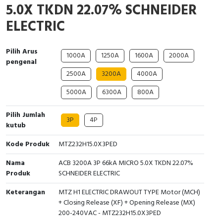
5.0X TKDN 22.07% SCHNEIDER
Interactive Flat Panel (IFP)
EcoStruxure Terminal Expert
Pendant / Crane Controller
Terminal Block
Inverter
Testers
ELECTRIC
Extension Power Socket
Panel Kendali
Engsel / Hinge
FRENIC
Compact Data Loggers
Pilih Arus
Vacuum
Selector Iluminasi
Industrial Plug & Socket
Electric Motor
Field Measuring
1000A
1250A
1600A
2000A
pengenal
2500A
3200A
4000A
Flash Buzzers
Busbar
Accessories
5000A
6300A
800A
Potensiometer
Junction Box
Digistart
Pilih Jumlah
3P
4P
Joystick Controller
MCB Box
kutub
Kode Produk
MTZ232H15.0X3PED
Foot Switch
Motion Sensors
Nama
ACB 3200A 3P 66kA MICRO 5.0X TKDN 22.07%
Tower Light
Accessories
Produk
SCHNEIDER ELECTRIC
Accessories
Accessories Elektrikal
Keterangan
MTZ H1 ELECTRIC DRAWOUT TYPE Motor (MCH)
+ Closing Release (XF) + Opening Release (MX)
200-240VAC - MTZ232H15.0X3PED
Exlhoist / Wireless Crane Controller
Empty Box