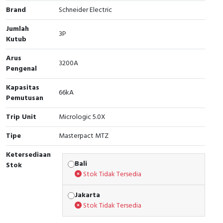
Brand
Schneider Electric
Cable Operated Switch
Panel Box
Jumlah
3P
Kutub
Signalling Columns
Arus
Safety Sensors
3200A
Pengenal
Pressure Switch
Kapasitas
66kA
Pemutusan
Ultrasonic & Rotary Encoder
Trip Unit
Micrologic 5.0X
Limit Switch
Tipe
Masterpact MTZ
Ketersediaan
Inductive Sensors
Bali
Stok
Stok Tidak Tersedia
Photoelectric
Jakarta
Cam Switch
Stok Tidak Tersedia