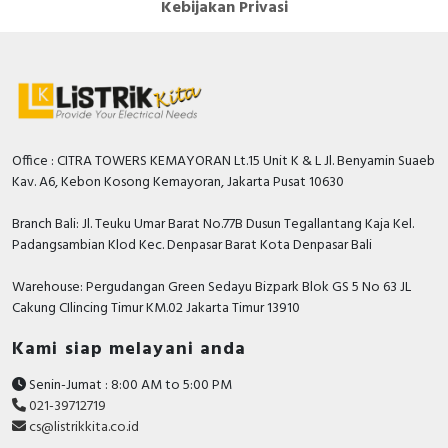
Kebijakan Privasi
Hager, Nader, Axle, Lifasa, Himel, APC, Hensel,
Philips, GE Current, Simon, Hannochs, Nusa, Gesits,
Anda dapat berbelanja dengan aman di
ListrikKita.com
U-Winfly, Hioki, TAC, Imou, Airquality, Legrand,
karena semua barang yang kami jual dijamin 100%
Mennekes, Epcos, Safe-D-Lock, Leroy Somer, Allen-
asli, bergaransi resmi dan dapat disertai dengan surat
Bradley, Sunfree, Secure, Telergon, Circutor, OPT, CIC,
keaslian barang. Untuk dapatkan harga MCB terbaik
PM, Supreme, Kabelindo, Kabelmetal Indonesia,
dan informasi lebih lanjut bisa menghubungi tim sales
Office : CITRA TOWERS KEMAYORAN Lt.15 Unit K & L Jl. Benyamin Suaeb
Alpha, Selis, Telemecanique, Trafindo, Esitas, BOSS,
atau marketing kami silakan klik
disini
. Selamat
Kav. A6, Kebon Kosong Kemayoran, Jakarta Pusat 10630
B&D Transformer, Asco, Secure, Howig, Onesto,
berbelanja.
Veloce dan masih banyak lagi.
Branch Bali: Jl. Teuku Umar Barat No.77B Dusun Tegallantang Kaja Kel.
Padangsambian Klod Kec. Denpasar Barat Kota Denpasar Bali
Warehouse: Pergudangan Green Sedayu Bizpark Blok GS 5 No 63 JL
Cakung CIlincing Timur KM.02 Jakarta Timur 13910
Kami siap melayani anda
Senin-Jumat : 8:00 AM to 5:00 PM
021-39712719
cs@listrikkita.co.id