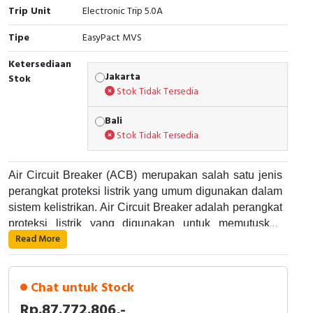
RFID
Trip Unit
Electronic Trip 5.0A
Tipe
Capacitive Sensors
EasyPact MVS
Ketersediaan
Safety Switch
Jakarta
Stok
Stok Tidak Tersedia
Radio Frequency
Bali
Stok Tidak Tersedia
Contact Block
Air Circuit Breaker (ACB) merupakan salah satu jenis
perangkat proteksi listrik yang umum digunakan dalam
sistem kelistrikan. Air Circuit Breaker adalah perangkat
proteksi listrik yang digunakan untuk memutuskan
Read More
aliran listrik pada suatu rangkaian listrik saat terjadi
Air Circuit Breaker bekerja dengan cara memutuskan
gangguan atau kelebihan arus. Alat ini umumnya
aliran listrik pada suatu rangkaian listrik saat terjadi
digunakan di dalam panel listrik industri dan dapat
gangguan atau kelebihan arus. Air Circuit Breaker
Chat untuk Stock
digunakan pada sistem listrik dengan tegangan yang
menggunakan sistem khusus yang terdiri dari
cukup besar.
Rp.87.772.806,-