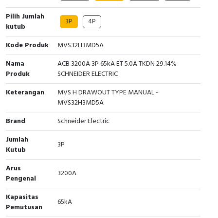
Cable Operated Switch
Panel Box
Pilih Jumlah
3P
4P
kutub
Signalling Columns
Kode Produk
MVS32H3MD5A
Safety Sensors
Nama
ACB 3200A 3P 65kA ET 5.0A TKDN 29.14%
Produk
SCHNEIDER ELECTRIC
Pressure Switch
Keterangan
MVS H DRAWOUT TYPE MANUAL -
MVS32H3MD5A
Ultrasonic & Rotary Encoder
Brand
Schneider Electric
Limit Switch
Jumlah
3P
Kutub
Inductive Sensors
Arus
3200A
Photoelectric
Pengenal
Kapasitas
Cam Switch
65kA
Pemutusan