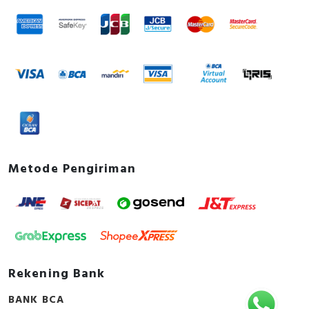
Alpha, Selis, Telemecanique, Trafindo, Esitas, BOSS,
atau marketing kami silakan klik
disini
. Selamat
B&D Transformer, Asco, Secure, Howig, Onesto,
berbelanja.
Veloce dan masih banyak lagi.
Metode Pengiriman
Rekening Bank
BANK BCA