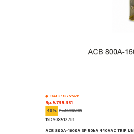
Chat untuk Stock
Rp.9.799.431
40%
Rp.16.332.385
1SDA085127R1
ACB 800A-1600A 3P 50kA 440VAC TRIP UNI