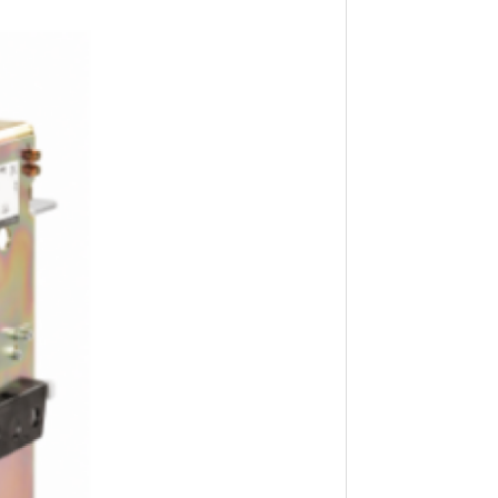
ari
i di
liki
yang
ini
gat
kan
ker
san
disi
lam
rlu
kan
iko
 Air
rik
 Ini
ian
tuk