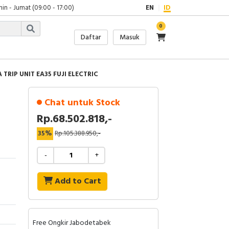
in - Jumat (09:00 - 17:00)
EN
ID
0
Daftar
Masuk
 TRIP UNIT EA35 FUJI ELECTRIC
Chat untuk Stock
Rp.68.502.818,-
35%
Rp.105.388.950,-
-
+
Add to Cart
Free Ongkir Jabodetabek