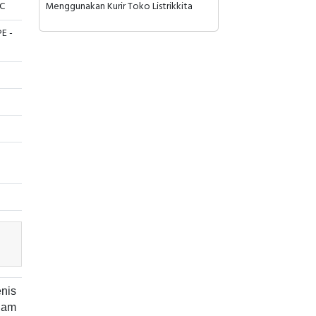
IC
Menggunakan Kurir Toko Listrikkita
E -
nis
lam