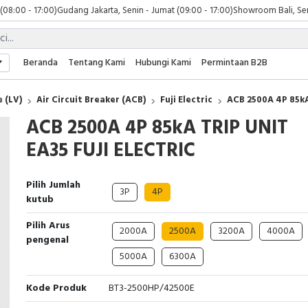
 (08:00 - 17:00)
Gudang Jakarta, Senin - Jumat (09:00 - 17:00)
Showroom Bali, Sen
Beranda
Tentang Kami
Hubungi Kami
Permintaan B2B
 (LV)
Air Circuit Breaker (ACB)
Fuji Electric
ACB 2500A 4P 85kA
ACB 2500A 4P 85kA TRIP UNIT
EA35 FUJI ELECTRIC
Pilih Jumlah
3P
4P
kutub
Pilih Arus
2000A
2500A
3200A
4000A
pengenal
5000A
6300A
Kode Produk
BT3-2500HP/42500E