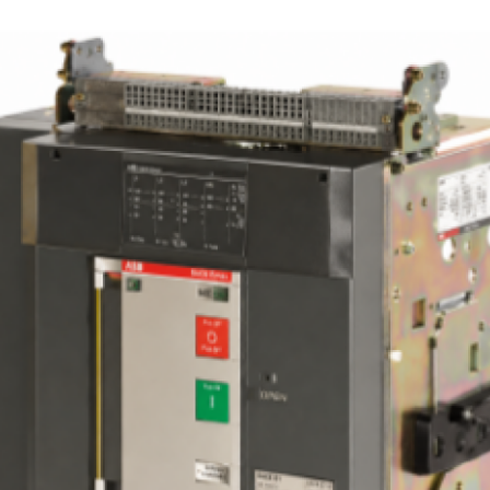
mendeteksi kondisi ini, melindungi peralatan d
Short circuit atau hubungan pendek adalah kondis
kerusakan.
mana arus listrik mengalir melalui jalur yang memi
resistansi rendah, biasanya akibat kawat listrik 
bertemu langsung tanpa adanya resistansi. Hal 
dapat menyebabkan peningkatan arus yang san
Manual disconnect
tinggi, yang dapat merusak peralatan dan bah
menyebabkan kebakaran. Air Circuit Brea
Air Circuit Breaker juga memungkinkan pemutu
mendeteksi dan memutus aliran listrik dalam kon
sirkuit secara manual. Ini sangat berguna da
ini.
situasi di mana pemeliharaan atau perbaikan pe
dilakukan pada sistem kelistrikan, memungkin
sirkuit untuk diputus dan menghilangkan res
Fault clearing
sengatan listrik.
Dalam kasus gangguan atau ‘fault’ dalam sistem,
Circuit Breaker tidak hanya memutus aliran list
tetapi juga membantu dalam proses ‘fault clearing’.
berarti mereka membantu dalam mengisolasi bag
sistem yang bermasalah.
Jadi, tujuan utama dari Air Circuit Breaker adalah un