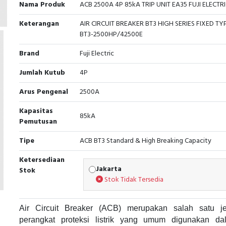
Nama Produk
ACB 2500A 4P 85kA TRIP UNIT EA35 FUJI ELECTR
Keterangan
AIR CIRCUIT BREAKER BT3 HIGH SERIES FIXED TYP
BT3-2500HP/42500E
Brand
Fuji Electric
Jumlah Kutub
4P
Arus Pengenal
2500A
Kapasitas
85kA
Pemutusan
Tipe
ACB BT3 Standard & High Breaking Capacity
Ketersediaan
Jakarta
Stok
Stok Tidak Tersedia
Air Circuit Breaker (ACB) merupakan salah satu je
perangkat proteksi listrik yang umum digunakan da