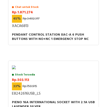
Chat untuk Stock
Rp.1.871.274
45%
Rp.3.402.317
XACA6813
PENDANT CONTROL STATION XAC-A 6 PUSH
BUTTONS WITH NO+NC 1 EMERGENCY STOP NC
Stock Tersedia
Rp.503.113
33%
Rp.750.915
E8242616USB_LS
PIENO 16A INTERNATIONAL SOCKET WITH 2.1A USB
LAVENDER SILVER