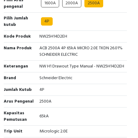
Pilih Arus
Interactive Flat Panel (IFP)
EcoStruxure Terminal Expert
Pendant / Crane Controller
Terminal Block
Inverter
Testers
1600A
2000A
2500A
pengenal
Extension Power Socket
Panel Kendali
Engsel / Hinge
FRENIC
Compact Data Loggers
Pilih Jumlah
4P
kutub
Vacuum
Selector Iluminasi
Industrial Plug & Socket
Electric Motor
Field Measuring
Kode Produk
NW25H14D2EH
Flash Buzzers
Busbar
Accessories
Nama Produk
ACB 2500A 4P 65kA MICRO 2.0E TKDN 26.01%
SCHNEIDER ELECTRIC
Potensiometer
Junction Box
Digistart
Keterangan
NW H1 Drawout Type Manual - NW25H14D2EH
Joystick Controller
MCB Box
Brand
Schneider Electric
Jumlah Kutub
4P
Foot Switch
Motion Sensors
Arus Pengenal
2500A
Tower Light
Accessories
Kapasitas
65kA
Accessories
Accessories Elektrikal
Pemutusan
Trip Unit
Micrologic 2.0E
Exlhoist / Wireless Crane Controller
Empty Box