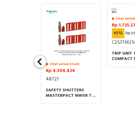
uk Stock
Chat untuk
.069
Rp.1.725.2
7.601.724
45%
Rp.3.
BNE
C253TM25
R 3P 66A AC-
TRIP UNIT
440V COIL 24-
COMPACT 
 EVERLINK
THERMAL 
Chat untuk Stock
PROTECTIO
Rp.4.904.424
RATING
48721
SAFETY SHUTTERS
MASTERPACT NW08 TO
NW 40 GRAWOUT
800A-4000A 3P
SPAREPART