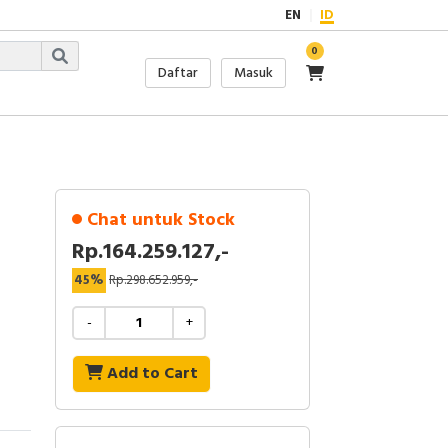
EN
ID
0
Daftar
Masuk
Chat untuk Stock
Rp.164.259.127,-
45%
Rp.298.652.959,-
-
+
Add to Cart