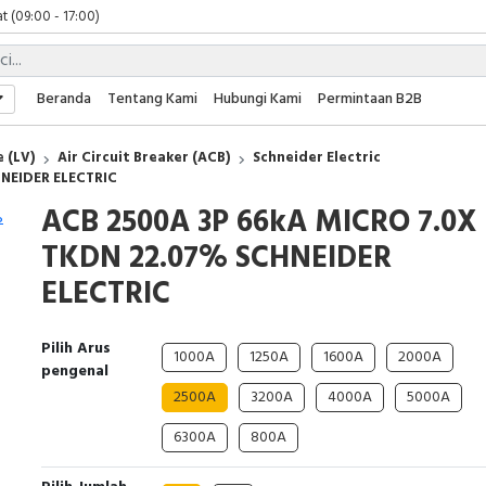
t (09:00 - 17:00)
 (09:00 - 17:00)
 (08:00 - 17:00)
t (09:00 - 17:00)
Beranda
Tentang Kami
Hubungi Kami
Permintaan B2B
 (09:00 - 17:00)
 (LV)
Air Circuit Breaker (ACB)
Schneider Electric
HNEIDER ELECTRIC
ACB 2500A 3P 66kA MICRO 7.0X
TKDN 22.07% SCHNEIDER
ELECTRIC
Pilih Arus
1000A
1250A
1600A
2000A
pengenal
2500A
3200A
4000A
5000A
6300A
800A