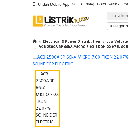
Unduh Mobile App
Gudang Jakarta, Senin - Juma
Showroom Bali, Senin - Jumat
Kantor Jakarta, Senin - Jumat
Gudang Jakarta, Senin - Juma
Kategori
Showroom Bali, Senin - Jumat
Electrical & Power Distribution
Low Voltage
ACB 2500A 3P 66kA MICRO 7.0X TKDN 22.07% SC