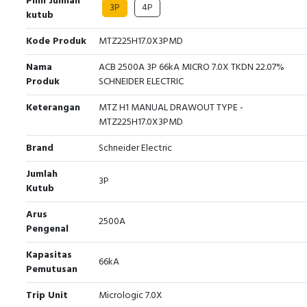
Pilih Jumlah
3P
4P
kutub
Kode Produk
MTZ225H17.0X3PMD
Nama
ACB 2500A 3P 66kA MICRO 7.0X TKDN 22.07%
Produk
SCHNEIDER ELECTRIC
Keterangan
MTZ H1 MANUAL DRAWOUT TYPE -
MTZ225H17.0X3PMD
Brand
Schneider Electric
Jumlah
3P
Kutub
Arus
2500A
Pengenal
Kapasitas
66kA
Pemutusan
Trip Unit
Micrologic 7.0X