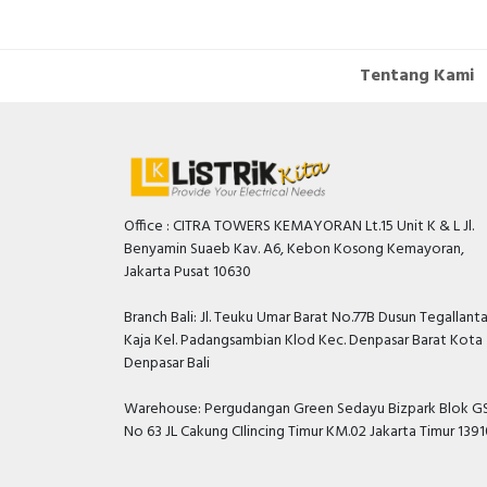
Tentang Kami
Office : CITRA TOWERS KEMAYORAN Lt.15 Unit K & L Jl.
Benyamin Suaeb Kav. A6, Kebon Kosong Kemayoran,
Jakarta Pusat 10630
Branch Bali: Jl. Teuku Umar Barat No.77B Dusun Tegallant
Kaja Kel. Padangsambian Klod Kec. Denpasar Barat Kota
Denpasar Bali
Warehouse: Pergudangan Green Sedayu Bizpark Blok GS
No 63 JL Cakung CIlincing Timur KM.02 Jakarta Timur 139