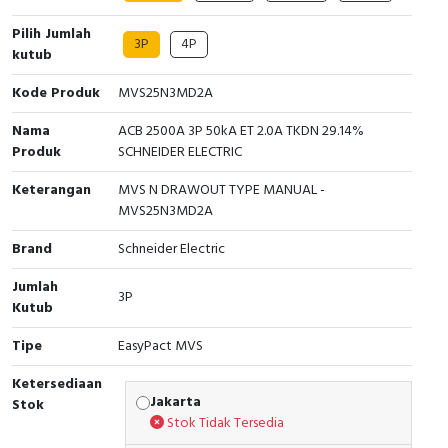
Cable Operated Switch
Panel Box
Pilih Jumlah
3P
4P
kutub
Signalling Columns
Kode Produk
MVS25N3MD2A
Safety Sensors
Nama
ACB 2500A 3P 50kA ET 2.0A TKDN 29.14%
Produk
SCHNEIDER ELECTRIC
Pressure Switch
Keterangan
MVS N DRAWOUT TYPE MANUAL -
MVS25N3MD2A
Ultrasonic & Rotary Encoder
Brand
Schneider Electric
Limit Switch
Jumlah
3P
Kutub
Inductive Sensors
Tipe
EasyPact MVS
Photoelectric
Ketersediaan
Jakarta
Stok
Cam Switch
Stok Tidak Tersedia