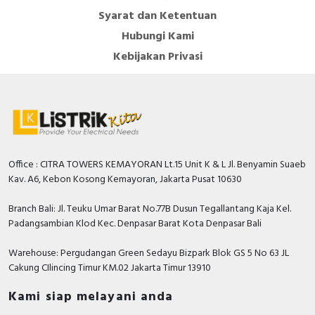
Versi penarikan dan tetap
Syarat dan Ketentuan
Keuntungan menggunakan ACB EasyPact MVS
Konstruksi 3 kutub dan 4 kutub
Hubungi Kami
Schneider Electric adalah :
Unit kontrol Mikrologi Elektronik yang
Kebijakan Privasi
mengintegrasikan pemantauan arus dan tegangan
Keamanan yang dioptimalkan
Rangkaian optimal aksesori dan alat bantu yang
dapat dipasang di lapangan
Perlindungan tanpa cacat
Kepatuhan terhadap standar internasional IEC
Selektivitas lengkap
60947-2 untuk pemutus arus dan IEC 60947-3
Pemantauan terintegrasi untuk efisiensi energi
untuk pemisah arus.
Unit trip mengintegrasikan pemantauan arus
Office : CITRA TOWERS KEMAYORAN Lt.15 Unit K & L Jl. Benyamin Suaeb
dan tegangan
Kav. A6, Kebon Kosong Kemayoran, Jakarta Pusat 10630
Pemasangan yang mulus
Branch Bali: Jl. Teuku Umar Barat No.77B Dusun Tegallantang Kaja Kel.
Padangsambian Klod Kec. Denpasar Barat Kota Denpasar Bali
Kekompakan
Warehouse: Pergudangan Green Sedayu Bizpark Blok GS 5 No 63 JL
ACB EasyPact MVS Schneider Electric cocok untuk
Cakung CIlincing Timur KM.02 Jakarta Timur 13910
sebagian besar aplikasi perlindungan, pengukuran,
pemantauan dalam aplikasi standar :
Kami siap melayani anda