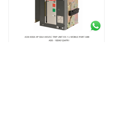
Chat untuk Stock
Rp.117.822.606
40%
Rp.196.371.010
1SDX012247R1
ACB 4000A 4P 50kA 440VAC TRIP UNIT EK-1 LI
MOBILE PART ABB