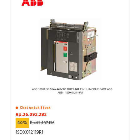
Chat untuk Stock
Rp.26.092.282
40%
Rp.43.487.136
1SDX012119R1