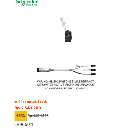
Chat untuk Stock
Rp.2.543.280
45%
Rp.4.624.146
LV966011