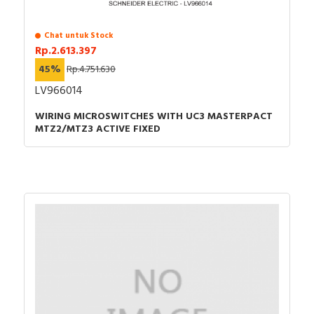
keaslian barang. Untuk dapatkan harga MCB terbaik
PM, Supreme, Kabelindo, Kabelmetal Indonesia,
dan informasi lebih lanjut bisa menghubungi tim sales
Alpha, Selis, Telemecanique, Trafindo, Esitas, BOSS,
Chat untuk Stock
atau marketing kami silakan klik
disini
. Selamat
B&D Transformer, Asco, Secure, Howig, Onesto,
Rp.2.613.397
berbelanja.
Veloce dan masih banyak lagi.
45%
Rp.4.751.630
LV966014
WIRING MICROSWITCHES WITH UC3 MASTERPACT
MTZ2/MTZ3 ACTIVE FIXED