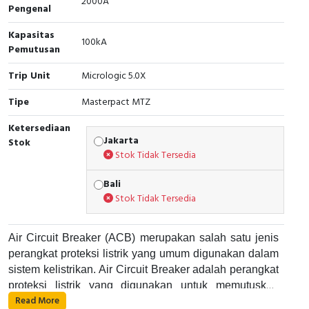
2000A
Pengenal
Cable Operated Switch
Panel Box
Kapasitas
100kA
Pemutusan
Signalling Columns
Trip Unit
Micrologic 5.0X
Safety Sensors
Tipe
Masterpact MTZ
Pressure Switch
Ketersediaan
Jakarta
Stok
Ultrasonic & Rotary Encoder
Stok Tidak Tersedia
Limit Switch
Bali
Stok Tidak Tersedia
Inductive Sensors
Air Circuit Breaker (ACB) merupakan salah satu jenis
Photoelectric
perangkat proteksi listrik yang umum digunakan dalam
sistem kelistrikan. Air Circuit Breaker adalah perangkat
Cam Switch
proteksi listrik yang digunakan untuk memutuskan
Read More
aliran listrik pada suatu rangkaian listrik saat terjadi