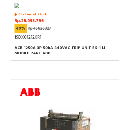
Chat untuk Stock
Rp.28.095.796
40%
Rp.46.826.327
1SDX012120R1
ACB 1250A 3P 50kA 440VAC TRIP UNIT EK-1 LI
MOBILE PART ABB