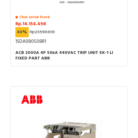
Chat untuk Stock
Rp.14.154.498
40%
Rp.23.590.830
1SDA080508R1
ACB 2000A 4P 50kA 440VAC TRIP UNIT EK-1 LI
FIXED PART ABB