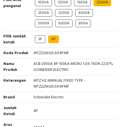
Pilih Arus
1000A
1250A
1600A
2000A
Interactive Flat Panel (IFP)
EcoStruxure Terminal Expert
Pendant / Crane Controller
Terminal Block
Inverter
Testers
pengenal
2500A
3200A
4000A
Extension Power Socket
Panel Kendali
Engsel / Hinge
FRENIC
Compact Data Loggers
5000A
6300A
800A
Vacuum
Selector Iluminasi
Industrial Plug & Socket
Electric Motor
Field Measuring
Pilih Jumlah
3P
4P
kutub
Flash Buzzers
Busbar
Accessories
Kode Produk
MTZ220H25.0X4PMF
Potensiometer
Junction Box
Digistart
Nama
ACB 2000A 4P 100kA MICRO 5.0X TKDN 22.07%
Joystick Controller
MCB Box
Produk
SCHNEIDER ELECTRIC
Keterangan
MTZ H2 MANUAL FIXED TYPE -
Foot Switch
Motion Sensors
MTZ220H25.0X4PMF
Tower Light
Accessories
Brand
Schneider Electric
Jumlah
Accessories
Accessories Elektrikal
4P
Kutub
Exlhoist / Wireless Crane Controller
Empty Box
Arus