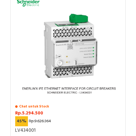
Chat untuk Stock
Rp.5.294.500
45%
Rp.9.626.364
LV434001