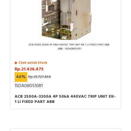
Chat untuk Stock
Rp.21.436.475
40%
Rp.35.727.459
1SDA080510R1
ACB 2500A-3200A 4P 50kA 440VAC TRIP UNIT EK-
1 LI FIXED PART ABB