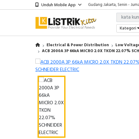
Unduh Mobile App
Gudang Jakarta, Senin - Juma
Showroom Bali, Senin - Jumat
Kantor Jakarta, Senin - Jumat
Gudang Jakarta, Senin - Juma
Kategori
Showroom Bali, Senin - Jumat
Electrical & Power Distribution
Low Voltage
ACB 2000A 3P 66kA MICRO 2.0X TKDN 22.07% SC