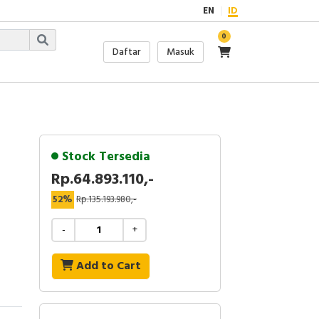
EN
ID
0
Daftar
Masuk
Stock Tersedia
Rp.64.893.110,-
52%
Rp.135.193.980,-
-
+
Add to Cart