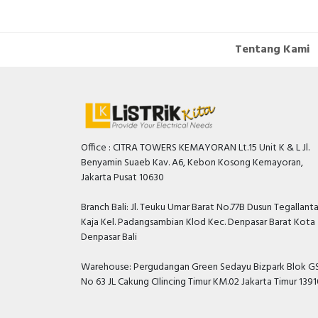
Tentang Kami
Office : CITRA TOWERS KEMAYORAN Lt.15 Unit K & L Jl.
Benyamin Suaeb Kav. A6, Kebon Kosong Kemayoran,
Jakarta Pusat 10630
Branch Bali: Jl. Teuku Umar Barat No.77B Dusun Tegallant
Kaja Kel. Padangsambian Klod Kec. Denpasar Barat Kota
Denpasar Bali
Warehouse: Pergudangan Green Sedayu Bizpark Blok GS
No 63 JL Cakung CIlincing Timur KM.02 Jakarta Timur 139