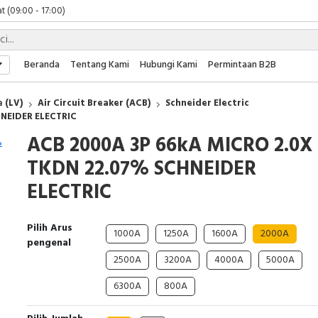
t (09:00 - 17:00)
 (09:00 - 17:00)
 (08:00 - 17:00)
t (09:00 - 17:00)
Beranda
Tentang Kami
Hubungi Kami
Permintaan B2B
 (09:00 - 17:00)
 (LV)
Air Circuit Breaker (ACB)
Schneider Electric
HNEIDER ELECTRIC
ACB 2000A 3P 66kA MICRO 2.0X
TKDN 22.07% SCHNEIDER
ELECTRIC
Pilih Arus
1000A
1250A
1600A
2000A
pengenal
2500A
3200A
4000A
5000A
6300A
800A