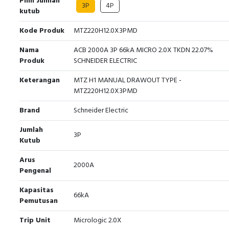
Pilih Jumlah
3P
4P
kutub
Kode Produk
MTZ220H12.0X3PMD
Nama
ACB 2000A 3P 66kA MICRO 2.0X TKDN 22.07%
Produk
SCHNEIDER ELECTRIC
Keterangan
MTZ H1 MANUAL DRAWOUT TYPE -
MTZ220H12.0X3PMD
Brand
Schneider Electric
Jumlah
3P
Kutub
Arus
2000A
Pengenal
Kapasitas
66kA
Pemutusan
Trip Unit
Micrologic 2.0X