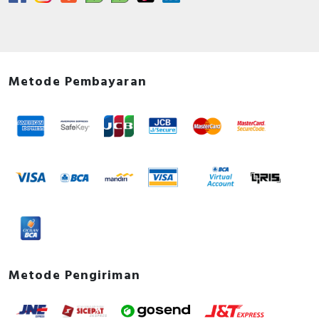
Hager, Nader, Axle, Lifasa, Himel, APC, Hensel,
Philips, GE Current, Simon, Hannochs, Nusa, Gesits,
Anda dapat berbelanja dengan aman di
ListrikKita.com
U-Winfly, Hioki, TAC, Imou, Airquality, Legrand,
karena semua barang yang kami jual dijamin 100%
Mennekes, Epcos, Safe-D-Lock, Leroy Somer, Allen-
asli, bergaransi resmi dan dapat disertai dengan surat
Bradley, Sunfree, Secure, Telergon, Circutor, OPT, CIC,
Metode Pembayaran
keaslian barang. Untuk dapatkan harga MCB terbaik
PM, Supreme, Kabelindo, Kabelmetal Indonesia,
dan informasi lebih lanjut bisa menghubungi tim sales
Alpha, Selis, Telemecanique, Trafindo, Esitas, BOSS,
atau marketing kami silakan klik
disini
. Selamat
B&D Transformer, Asco, Secure, Howig, Onesto,
berbelanja.
Veloce dan masih banyak lagi.
Metode Pengiriman