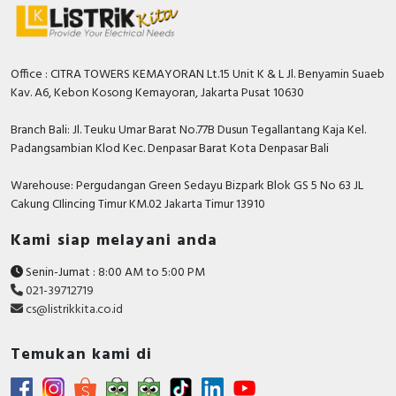
60947-2 untuk pemutus arus dan IEC 60947-3
Pemantauan terintegrasi untuk efisiensi energi
untuk pemisah arus.
Unit trip mengintegrasikan pemantauan arus
Office : CITRA TOWERS KEMAYORAN Lt.15 Unit K & L Jl. Benyamin Suaeb
dan tegangan
Kav. A6, Kebon Kosong Kemayoran, Jakarta Pusat 10630
Pemasangan yang mulus
Branch Bali: Jl. Teuku Umar Barat No.77B Dusun Tegallantang Kaja Kel.
Padangsambian Klod Kec. Denpasar Barat Kota Denpasar Bali
Kekompakan
Warehouse: Pergudangan Green Sedayu Bizpark Blok GS 5 No 63 JL
ACB EasyPact MVS Schneider Electric cocok untuk
Cakung CIlincing Timur KM.02 Jakarta Timur 13910
sebagian besar aplikasi perlindungan, pengukuran,
pemantauan dalam aplikasi standar :
Kami siap melayani anda
Bangunan komersial
Senin-Jumat : 8:00 AM to 5:00 PM
Lokasi industry
021-39712719
cs@listrikkita.co.id
Utilitas dan distribusi listrik
ListrikKita.com menjual beberapa brand yaitu,
Temukan kami di
Schneider Electric, ABB, Siemens, Fuji Electric, LS
Electric, Nidec, Socomec, L&T, Ducati Energia, Chint,