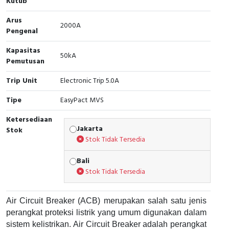
Kutub
Cable Operated Switch
Panel Box
Arus
2000A
Pengenal
Signalling Columns
Kapasitas
50kA
Pemutusan
Safety Sensors
Trip Unit
Electronic Trip 5.0A
Pressure Switch
Tipe
EasyPact MVS
Ultrasonic & Rotary Encoder
Ketersediaan
Jakarta
Stok
Limit Switch
Stok Tidak Tersedia
Inductive Sensors
Bali
Stok Tidak Tersedia
Photoelectric
Air Circuit Breaker (ACB) merupakan salah satu jenis
Cam Switch
perangkat proteksi listrik yang umum digunakan dalam
sistem kelistrikan. Air Circuit Breaker adalah perangkat