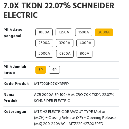
7.0X TKDN 22.07% SCHNEIDER
Interactive Flat Panel (IFP)
EcoStruxure Terminal Expert
Pendant / Crane Controller
Terminal Block
Inverter
Testers
ELECTRIC
Extension Power Socket
Panel Kendali
Engsel / Hinge
FRENIC
Compact Data Loggers
Pilih Arus
Vacuum
Selector Iluminasi
Industrial Plug & Socket
Electric Motor
Field Measuring
1000A
1250A
1600A
2000A
pengenal
2500A
3200A
4000A
Flash Buzzers
Busbar
Accessories
5000A
6300A
800A
Potensiometer
Junction Box
Digistart
Pilih Jumlah
3P
4P
Joystick Controller
MCB Box
kutub
Kode Produk
MTZ220H27.0X3PED
Foot Switch
Motion Sensors
Nama
ACB 2000A 3P 100kA MICRO 7.0X TKDN 22.07%
Tower Light
Accessories
Produk
SCHNEIDER ELECTRIC
Accessories
Accessories Elektrikal
Keterangan
MTZ H2 ELECTRIC DRAWOUT TYPE Motor
(MCH) + Closing Release (XF) + Opening Release
(MX) 200-240VAC - MTZ220H27.0X3PED
Exlhoist / Wireless Crane Controller
Empty Box