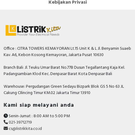
Kebijakan Privasi
Hager, Nader, Axle, Lifasa, Himel, APC, Hensel,
Philips, GE Current, Simon, Hannochs, Nusa, Gesits,
Anda dapat berbelanja dengan aman di
ListrikKita.com
U-Winfly, Hioki, TAC, Imou, Airquality, Legrand,
karena semua barang yang kami jual dijamin 100%
Mennekes, Epcos, Safe-D-Lock, Leroy Somer, Allen-
asli, bergaransi resmi dan dapat disertai dengan surat
Bradley, Sunfree, Secure, Telergon, Circutor, OPT, CIC,
keaslian barang. Untuk dapatkan harga MCB terbaik
PM, Supreme, Kabelindo, Kabelmetal Indonesia,
dan informasi lebih lanjut bisa menghubungi tim sales
Office : CITRA TOWERS KEMAYORAN Lt.15 Unit K & L Jl. Benyamin Suaeb
Alpha, Selis, Telemecanique, Trafindo, Esitas, BOSS,
atau marketing kami silakan klik
disini
. Selamat
Kav. A6, Kebon Kosong Kemayoran, Jakarta Pusat 10630
B&D Transformer, Asco, Secure, Howig, Onesto,
berbelanja.
Veloce dan masih banyak lagi.
Branch Bali: Jl. Teuku Umar Barat No.77B Dusun Tegallantang Kaja Kel.
Padangsambian Klod Kec. Denpasar Barat Kota Denpasar Bali
Warehouse: Pergudangan Green Sedayu Bizpark Blok GS 5 No 63 JL
Cakung CIlincing Timur KM.02 Jakarta Timur 13910
Kami siap melayani anda
Senin-Jumat : 8:00 AM to 5:00 PM
021-39712719
cs@listrikkita.co.id