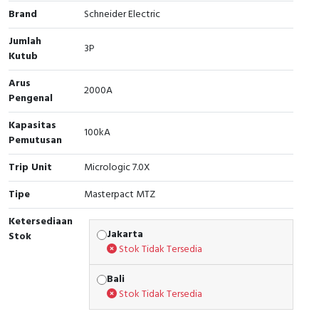
Brand
Schneider Electric
Cable Operated Switch
Panel Box
Jumlah
3P
Kutub
Signalling Columns
Arus
Safety Sensors
2000A
Pengenal
Pressure Switch
Kapasitas
100kA
Pemutusan
Ultrasonic & Rotary Encoder
Trip Unit
Micrologic 7.0X
Limit Switch
Tipe
Masterpact MTZ
Ketersediaan
Inductive Sensors
Jakarta
Stok
Stok Tidak Tersedia
Photoelectric
Bali
Cam Switch
Stok Tidak Tersedia