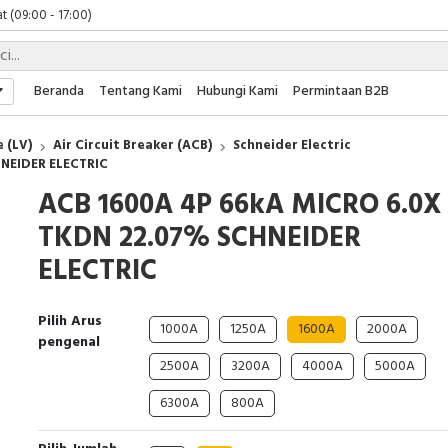
t (09:00 - 17:00)
 (09:00 - 17:00)
 (08:00 - 17:00)
t (09:00 - 17:00)
Beranda
Tentang Kami
Hubungi Kami
Permintaan B2B
 (09:00 - 17:00)
 (LV)
Air Circuit Breaker (ACB)
Schneider Electric
HNEIDER ELECTRIC
ACB 1600A 4P 66kA MICRO 6.0X
TKDN 22.07% SCHNEIDER
ELECTRIC
Pilih Arus
1000A
1250A
1600A
2000A
pengenal
2500A
3200A
4000A
5000A
6300A
800A