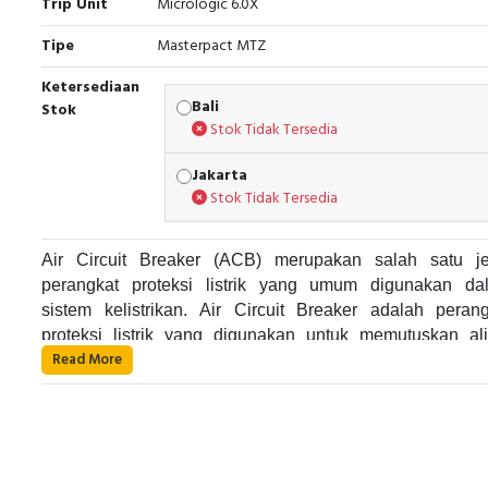
Trip Unit
Micrologic 6.0X
Tipe
Masterpact MTZ
Ketersediaan
Bali
Stok
Stok Tidak Tersedia
Jakarta
Stok Tidak Tersedia
Air Circuit Breaker (ACB) merupakan salah satu je
perangkat proteksi listrik yang umum digunakan da
sistem kelistrikan. Air Circuit Breaker adalah perang
proteksi listrik yang digunakan untuk memutuskan ali
Read More
listrik pada suatu rangkaian listrik saat terjadi gangguan 
Air Circuit Breaker bekerja dengan cara memutuskan al
kelebihan arus. Alat ini umumnya digunakan di dalam p
listrik pada suatu rangkaian listrik saat terjadi gangguan 
listrik industri dan dapat digunakan pada sistem list
kelebihan arus. Air Circuit Breaker menggunakan sis
dengan tegangan yang cukup besar.
khusus yang terdiri dari beberapa komponen, seperti trip u
operating mechanism, dan current transformer. Ketika ter