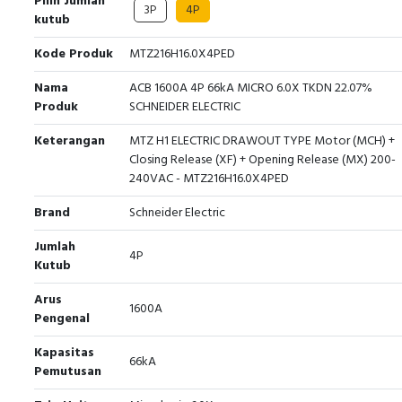
Pilih Jumlah
3P
4P
kutub
Kode Produk
MTZ216H16.0X4PED
Nama
ACB 1600A 4P 66kA MICRO 6.0X TKDN 22.07%
Produk
SCHNEIDER ELECTRIC
Keterangan
MTZ H1 ELECTRIC DRAWOUT TYPE Motor (MCH) +
Closing Release (XF) + Opening Release (MX) 200-
240VAC - MTZ216H16.0X4PED
Brand
Schneider Electric
Jumlah
4P
Kutub
Arus
1600A
Pengenal
Kapasitas
66kA
Pemutusan