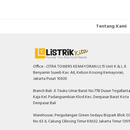
Tentang Kami
Office : CITRA TOWERS KEMAYORAN Lt.15 Unit K & L Jl.
Benyamin Suaeb Kav. A6, Kebon Kosong Kemayoran,
Jakarta Pusat 10630
Branch Bali: Jl. Teuku Umar Barat No.77B Dusun Tegallant
Kaja Kel. Padangsambian Klod Kec. Denpasar Barat Kota
Denpasar Bali
Warehouse: Pergudangan Green Sedayu Bizpark Blok GS
No 63 JL Cakung CIlincing Timur KM.02 Jakarta Timur 139