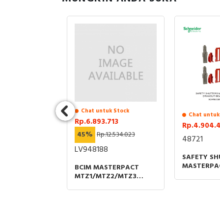
Chat untuk Stock
uk Stock
Chat untuk
Rp.6.893.713
4.498
Rp.4.904.
45%
Rp.12.534.023
23.590.830
48721
LV948188
08R1
SAFETY SH
MASTERPA
BCIM MASTERPACT
A 4P 50kA
NW 40 GR
MTZ1/MTZ2/MTZ3
RIP UNIT EK-1
800A-4000
ACTIVE FIXED 4 POLES
 PART ABB
SPAREPAR