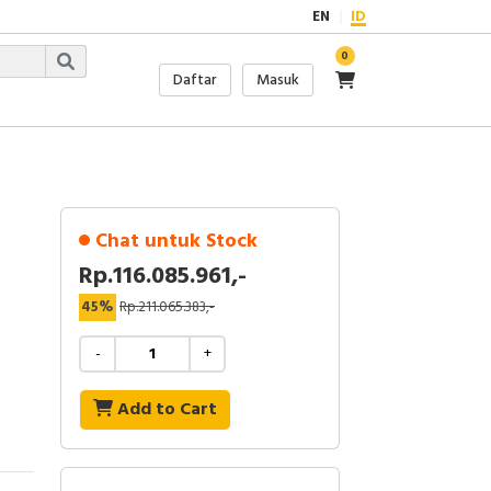
EN
ID
0
Daftar
Masuk
Chat untuk Stock
Rp.116.085.961,-
45%
Rp.211.065.383,-
-
+
Add to Cart