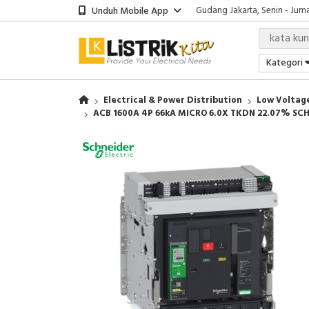
Unduh Mobile App
Gudang Jakarta, Senin - Juma
Showroom Bali, Senin - Jumat
Kantor Jakarta, Senin - Jumat
Gudang Jakarta, Senin - Juma
Kategori
Showroom Bali, Senin - Jumat
Electrical & Power Distribution
Low Voltage
ACB 1600A 4P 66kA MICRO 6.0X TKDN 22.07% SC