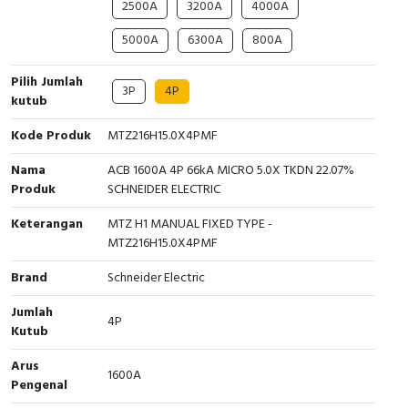
2500A
3200A
4000A
Cable Operated Switch
Panel Box
5000A
6300A
800A
Signalling Columns
Pilih Jumlah
3P
4P
kutub
Safety Sensors
Kode Produk
MTZ216H15.0X4PMF
Pressure Switch
Nama
ACB 1600A 4P 66kA MICRO 5.0X TKDN 22.07%
Produk
SCHNEIDER ELECTRIC
Ultrasonic & Rotary Encoder
Keterangan
MTZ H1 MANUAL FIXED TYPE -
Limit Switch
MTZ216H15.0X4PMF
Brand
Schneider Electric
Inductive Sensors
Jumlah
4P
Photoelectric
Kutub
Arus
Cam Switch
1600A
Pengenal