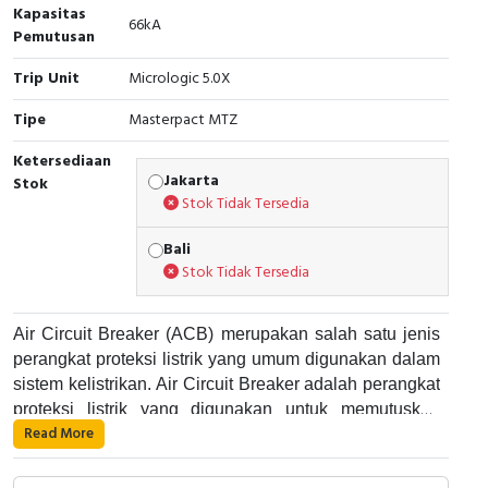
RFID
Kapasitas
66kA
Pemutusan
Capacitive Sensors
Trip Unit
Micrologic 5.0X
Safety Switch
Tipe
Masterpact MTZ
Ketersediaan
Radio Frequency
Jakarta
Stok
Stok Tidak Tersedia
Contact Block
Bali
Stok Tidak Tersedia
Air Circuit Breaker (ACB) merupakan salah satu jenis
perangkat proteksi listrik yang umum digunakan dalam
sistem kelistrikan. Air Circuit Breaker adalah perangkat
proteksi listrik yang digunakan untuk memutuskan
Read More
aliran listrik pada suatu rangkaian listrik saat terjadi
Air Circuit Breaker bekerja dengan cara memutuskan
gangguan atau kelebihan arus. Alat ini umumnya
aliran listrik pada suatu rangkaian listrik saat terjadi
digunakan di dalam panel listrik industri dan dapat