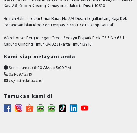
asli, bergaransi resmi dan dapat disertai dengan surat
Bradley, Sunfree, Secure, Telergon, Circutor, OPT, CIC,
Kav. A6, Kebon Kosong Kemayoran, Jakarta Pusat 10630
keaslian barang. Untuk dapatkan harga MCB terbaik
PM, Supreme, Kabelindo, Kabelmetal Indonesia,
dan informasi lebih lanjut bisa menghubungi tim sales
Branch Bali: Jl. Teuku Umar Barat No.77B Dusun Tegallantang Kaja Kel.
Alpha, Selis, Telemecanique, Trafindo, Esitas, BOSS,
atau marketing kami silakan klik
disini
. Selamat
Padangsambian Klod Kec. Denpasar Barat Kota Denpasar Bali
B&D Transformer, Asco, Secure, Howig, Onesto,
berbelanja.
Veloce dan masih banyak lagi.
Warehouse: Pergudangan Green Sedayu Bizpark Blok GS 5 No 63 JL
Cakung CIlincing Timur KM.02 Jakarta Timur 13910
Kami siap melayani anda
Senin-Jumat : 8:00 AM to 5:00 PM
021-39712719
cs@listrikkita.co.id
Temukan kami di