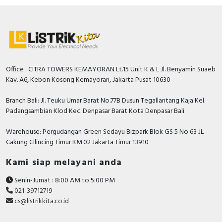
Hager, Nader, Axle, Lifasa, Himel, APC, Hensel,
Philips, GE Current, Simon, Hannochs, Nusa, Gesits,
Anda dapat berbelanja dengan aman di
ListrikKita.com
U-Winfly, Hioki, TAC, Imou, Airquality, Legrand,
karena semua barang yang kami jual dijamin 100%
Mennekes, Epcos, Safe-D-Lock, Leroy Somer, Allen-
asli, bergaransi resmi dan dapat disertai dengan surat
Bradley, Sunfree, Secure, Telergon, Circutor, OPT, CIC,
keaslian barang. Untuk dapatkan harga MCB terbaik
PM, Supreme, Kabelindo, Kabelmetal Indonesia,
dan informasi lebih lanjut bisa menghubungi tim sales
Office : CITRA TOWERS KEMAYORAN Lt.15 Unit K & L Jl. Benyamin Suaeb
Alpha, Selis, Telemecanique, Trafindo, Esitas, BOSS,
atau marketing kami silakan klik
disini
. Selamat
Kav. A6, Kebon Kosong Kemayoran, Jakarta Pusat 10630
B&D Transformer, Asco, Secure, Howig, Onesto,
berbelanja.
Veloce dan masih banyak lagi.
Branch Bali: Jl. Teuku Umar Barat No.77B Dusun Tegallantang Kaja Kel.
Padangsambian Klod Kec. Denpasar Barat Kota Denpasar Bali
Warehouse: Pergudangan Green Sedayu Bizpark Blok GS 5 No 63 JL
Cakung CIlincing Timur KM.02 Jakarta Timur 13910
Kami siap melayani anda
Senin-Jumat : 8:00 AM to 5:00 PM
021-39712719
cs@listrikkita.co.id