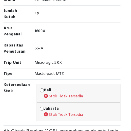
Cable Operated Switch
Panel Box
Jumlah
4P
Kutub
Signalling Columns
Arus
1600A
Pengenal
Safety Sensors
Kapasitas
66kA
Pressure Switch
Pemutusan
Trip Unit
Micrologic 5.0X
Ultrasonic & Rotary Encoder
Tipe
Masterpact MTZ
Limit Switch
Ketersediaan
Bali
Stok
Inductive Sensors
Stok Tidak Tersedia
Photoelectric
Jakarta
Stok Tidak Tersedia
Cam Switch