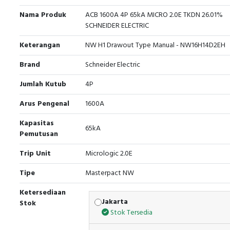
Nama Produk
ACB 1600A 4P 65kA MICRO 2.0E TKDN 26.01%
SCHNEIDER ELECTRIC
Keterangan
NW H1 Drawout Type Manual - NW16H14D2EH
Brand
Schneider Electric
Jumlah Kutub
4P
Arus Pengenal
1600A
Kapasitas
65kA
Pemutusan
Trip Unit
Micrologic 2.0E
Tipe
Masterpact NW
Ketersediaan
Jakarta
Stok
Stok Tersedia