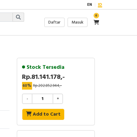
EN
ID
0
Daftar
Masuk
Stock Tersedia
Rp.81.141.178,-
60%
Rp.202.852.944,-
-
+
Add to Cart