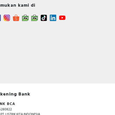
mukan kami di
rik
 Ini
ian
tuk
tan
nya
ibat
kan
ang
ang
ek,
gan
ini
gi.
kening Bank
lam
415
NK BCA
5280822
. PT. LISTRIK KITA INDONESIA