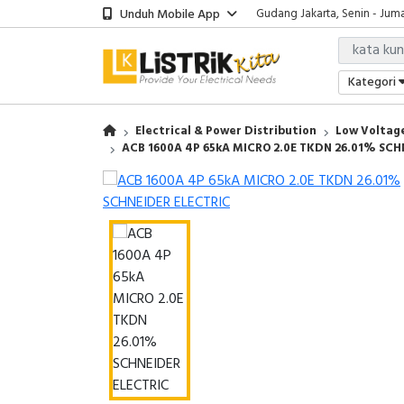
Unduh Mobile App
Gudang Jakarta, Senin - Juma
Showroom Bali, Senin - Jumat
Kantor Jakarta, Senin - Jumat
Gudang Jakarta, Senin - Juma
Kategori
Showroom Bali, Senin - Jumat
Electrical & Power Distribution
Low Voltage
ACB 1600A 4P 65kA MICRO 2.0E TKDN 26.01% SCH