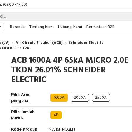
t (09:00 - 17:00)
 (09:00 - 17:00)
 (08:00 - 17:00)
t (09:00 - 17:00)
Beranda
Tentang Kami
Hubungi Kami
Permintaan B2B
 (09:00 - 17:00)
 (LV)
Air Circuit Breaker (ACB)
Schneider Electric
NEIDER ELECTRIC
ACB 1600A 4P 65kA MICRO 2.0E
TKDN 26.01% SCHNEIDER
ELECTRIC
Pilih Arus
1600A
2000A
2500A
pengenal
Pilih Jumlah
4P
kutub
Kode Produk
NW16H14D2EH