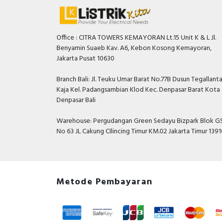
Office : CITRA TOWERS KEMAYORAN Lt.15 Unit K & L Jl.
Benyamin Suaeb Kav. A6, Kebon Kosong Kemayoran,
Jakarta Pusat 10630
Branch Bali: Jl. Teuku Umar Barat No.77B Dusun Tegallant
Kaja Kel. Padangsambian Klod Kec. Denpasar Barat Kota
Denpasar Bali
Warehouse: Pergudangan Green Sedayu Bizpark Blok GS
No 63 JL Cakung CIlincing Timur KM.02 Jakarta Timur 139
Metode Pembayaran