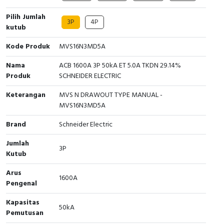
Cable Operated Switch
Panel Box
Pilih Jumlah
3P
4P
kutub
Signalling Columns
Kode Produk
MVS16N3MD5A
Safety Sensors
Nama
ACB 1600A 3P 50kA ET 5.0A TKDN 29.14%
Produk
SCHNEIDER ELECTRIC
Pressure Switch
Keterangan
MVS N DRAWOUT TYPE MANUAL -
MVS16N3MD5A
Ultrasonic & Rotary Encoder
Brand
Schneider Electric
Limit Switch
Jumlah
3P
Kutub
Inductive Sensors
Arus
1600A
Photoelectric
Pengenal
Kapasitas
Cam Switch
50kA
Pemutusan