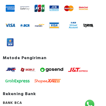
Alpha, Selis, Telemecanique, Trafindo, Esitas, BOSS,
atau marketing kami silakan klik
disini
. Selamat
B&D Transformer, Asco, Secure, Howig, Onesto,
berbelanja.
Veloce dan masih banyak lagi.
Metode Pengiriman
Rekening Bank
BANK BCA