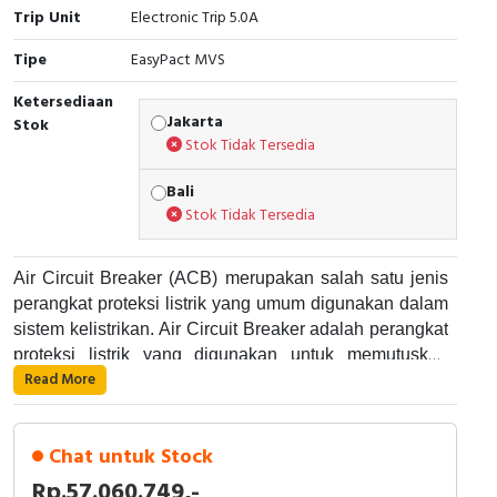
RFID
Trip Unit
Electronic Trip 5.0A
Tipe
Capacitive Sensors
EasyPact MVS
Ketersediaan
Safety Switch
Jakarta
Stok
Stok Tidak Tersedia
Radio Frequency
Bali
Stok Tidak Tersedia
Contact Block
Air Circuit Breaker (ACB) merupakan salah satu jenis
perangkat proteksi listrik yang umum digunakan dalam
sistem kelistrikan. Air Circuit Breaker adalah perangkat
proteksi listrik yang digunakan untuk memutuskan
Read More
aliran listrik pada suatu rangkaian listrik saat terjadi
Air Circuit Breaker bekerja dengan cara memutuskan
gangguan atau kelebihan arus. Alat ini umumnya
aliran listrik pada suatu rangkaian listrik saat terjadi
digunakan di dalam panel listrik industri dan dapat
gangguan atau kelebihan arus. Air Circuit Breaker
Chat untuk Stock
digunakan pada sistem listrik dengan tegangan yang
menggunakan sistem khusus yang terdiri dari
cukup besar.
Rp.57.060.749,-