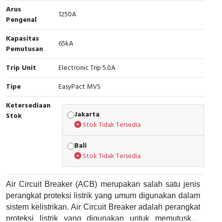
Arus
1250A
Cable Operated Switch
Panel Box
Pengenal
Kapasitas
Signalling Columns
65kA
Pemutusan
Safety Sensors
Trip Unit
Electronic Trip 5.0A
Pressure Switch
Tipe
EasyPact MVS
Ketersediaan
Ultrasonic & Rotary Encoder
Jakarta
Stok
Stok Tidak Tersedia
Limit Switch
Bali
Inductive Sensors
Stok Tidak Tersedia
Photoelectric
Air Circuit Breaker (ACB) merupakan salah satu jenis
perangkat proteksi listrik yang umum digunakan dalam
Cam Switch
sistem kelistrikan. Air Circuit Breaker adalah perangkat
proteksi listrik yang digunakan untuk memutuskan