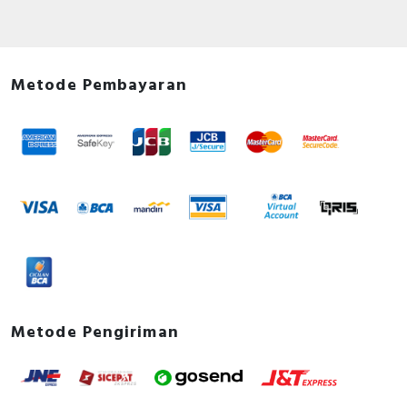
Philips, GE Current, Simon, Hannochs, Nusa, Gesits,
Anda dapat berbelanja dengan aman di
ListrikKita.com
U-Winfly, Hioki, TAC, Imou, Airquality, Legrand,
karena semua barang yang kami jual dijamin 100%
Mennekes, Epcos, Safe-D-Lock, Leroy Somer, Allen-
asli, bergaransi resmi dan dapat disertai dengan surat
Bradley, Sunfree, Secure, Telergon, Circutor, OPT, CIC,
Metode Pembayaran
keaslian barang. Untuk dapatkan harga MCB terbaik
PM, Supreme, Kabelindo, Kabelmetal Indonesia,
dan informasi lebih lanjut bisa menghubungi tim sales
Alpha, Selis, Telemecanique, Trafindo, Esitas, BOSS,
atau marketing kami silakan klik
disini
. Selamat
B&D Transformer, Asco, Secure, Howig, Onesto,
berbelanja.
Veloce dan masih banyak lagi.
Metode Pengiriman