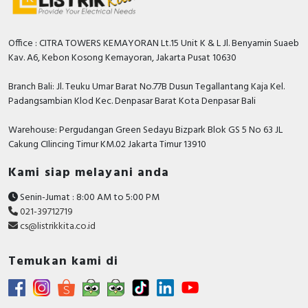
Pemantauan terintegrasi untuk efisiensi energi
untuk pemisah arus.
Unit trip mengintegrasikan pemantauan arus
Office : CITRA TOWERS KEMAYORAN Lt.15 Unit K & L Jl. Benyamin Suaeb
dan tegangan
Kav. A6, Kebon Kosong Kemayoran, Jakarta Pusat 10630
Pemasangan yang mulus
Branch Bali: Jl. Teuku Umar Barat No.77B Dusun Tegallantang Kaja Kel.
Padangsambian Klod Kec. Denpasar Barat Kota Denpasar Bali
Kekompakan
Warehouse: Pergudangan Green Sedayu Bizpark Blok GS 5 No 63 JL
ACB EasyPact MVS Schneider Electric cocok untuk
Cakung CIlincing Timur KM.02 Jakarta Timur 13910
sebagian besar aplikasi perlindungan, pengukuran,
pemantauan dalam aplikasi standar :
Kami siap melayani anda
Bangunan komersial
Senin-Jumat : 8:00 AM to 5:00 PM
Lokasi industry
021-39712719
cs@listrikkita.co.id
Utilitas dan distribusi listrik
ListrikKita.com menjual beberapa brand yaitu,
Temukan kami di
Schneider Electric, ABB, Siemens, Fuji Electric, LS
Electric, Nidec, Socomec, L&T, Ducati Energia, Chint,
Hager, Nader, Axle, Lifasa, Himel, APC, Hensel,