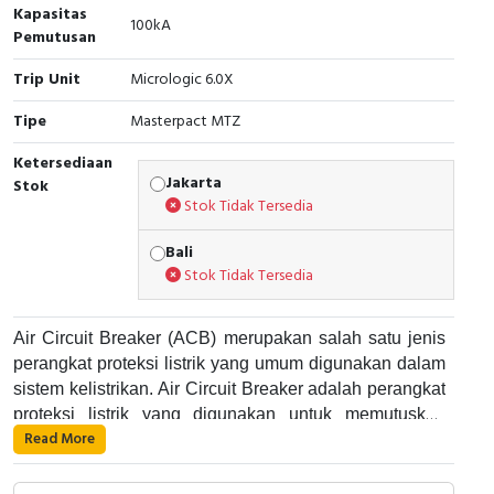
RFID
Kapasitas
100kA
Pemutusan
Capacitive Sensors
Trip Unit
Micrologic 6.0X
Safety Switch
Tipe
Masterpact MTZ
Ketersediaan
Radio Frequency
Jakarta
Stok
Stok Tidak Tersedia
Contact Block
Bali
Stok Tidak Tersedia
Air Circuit Breaker (ACB) merupakan salah satu jenis
perangkat proteksi listrik yang umum digunakan dalam
sistem kelistrikan. Air Circuit Breaker adalah perangkat
proteksi listrik yang digunakan untuk memutuskan
Read More
aliran listrik pada suatu rangkaian listrik saat terjadi
Air Circuit Breaker bekerja dengan cara memutuskan
gangguan atau kelebihan arus. Alat ini umumnya
aliran listrik pada suatu rangkaian listrik saat terjadi
digunakan di dalam panel listrik industri dan dapat