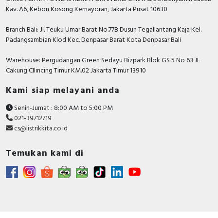
atau marketing kami silakan klik
disini
. Selamat
Kav. A6, Kebon Kosong Kemayoran, Jakarta Pusat 10630
B&D Transformer, Asco, Secure, Howig, Onesto,
berbelanja.
Veloce dan masih banyak lagi.
Branch Bali: Jl. Teuku Umar Barat No.77B Dusun Tegallantang Kaja Kel.
Padangsambian Klod Kec. Denpasar Barat Kota Denpasar Bali
Warehouse: Pergudangan Green Sedayu Bizpark Blok GS 5 No 63 JL
Cakung CIlincing Timur KM.02 Jakarta Timur 13910
Kami siap melayani anda
Senin-Jumat : 8:00 AM to 5:00 PM
021-39712719
cs@listrikkita.co.id
Temukan kami di