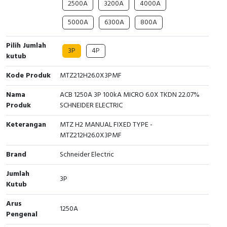
2500A
3200A
4000A
Cable Operated Switch
Panel Box
5000A
6300A
800A
Signalling Columns
Pilih Jumlah
3P
4P
kutub
Safety Sensors
Kode Produk
MTZ212H26.0X3PMF
Pressure Switch
Nama
ACB 1250A 3P 100kA MICRO 6.0X TKDN 22.07%
Produk
SCHNEIDER ELECTRIC
Ultrasonic & Rotary Encoder
Keterangan
MTZ H2 MANUAL FIXED TYPE -
Limit Switch
MTZ212H26.0X3PMF
Brand
Schneider Electric
Inductive Sensors
Jumlah
3P
Photoelectric
Kutub
Arus
Cam Switch
1250A
Pengenal