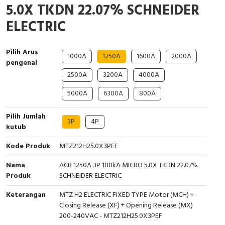
5.0X TKDN 22.07% SCHNEIDER
Interactive Flat Panel (IFP)
EcoStruxure Terminal Expert
Pendant / Crane Controller
Terminal Block
Inverter
Testers
ELECTRIC
Extension Power Socket
Panel Kendali
Engsel / Hinge
FRENIC
Compact Data Loggers
Pilih Arus
Vacuum
Selector Iluminasi
Industrial Plug & Socket
Electric Motor
Field Measuring
1000A
1250A
1600A
2000A
pengenal
2500A
3200A
4000A
Flash Buzzers
Busbar
Accessories
5000A
6300A
800A
Potensiometer
Junction Box
Digistart
Pilih Jumlah
3P
4P
Joystick Controller
MCB Box
kutub
Kode Produk
MTZ212H25.0X3PEF
Foot Switch
Motion Sensors
Nama
ACB 1250A 3P 100kA MICRO 5.0X TKDN 22.07%
Tower Light
Accessories
Produk
SCHNEIDER ELECTRIC
Accessories
Accessories Elektrikal
Keterangan
MTZ H2 ELECTRIC FIXED TYPE Motor (MCH) +
Closing Release (XF) + Opening Release (MX)
200-240VAC - MTZ212H25.0X3PEF
Exlhoist / Wireless Crane Controller
Empty Box