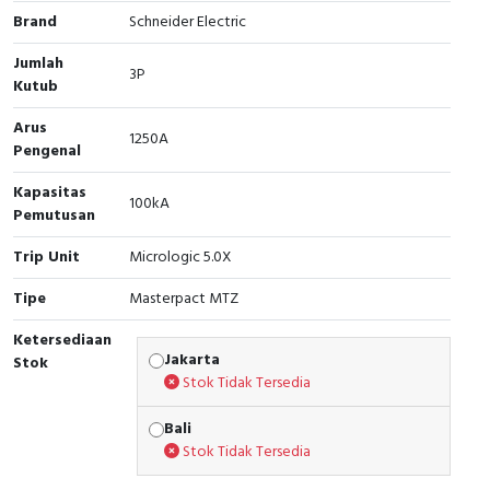
Brand
Schneider Electric
Cable Operated Switch
Panel Box
Jumlah
3P
Kutub
Signalling Columns
Arus
Safety Sensors
1250A
Pengenal
Pressure Switch
Kapasitas
100kA
Pemutusan
Ultrasonic & Rotary Encoder
Trip Unit
Micrologic 5.0X
Limit Switch
Tipe
Masterpact MTZ
Ketersediaan
Inductive Sensors
Jakarta
Stok
Stok Tidak Tersedia
Photoelectric
Bali
Cam Switch
Stok Tidak Tersedia