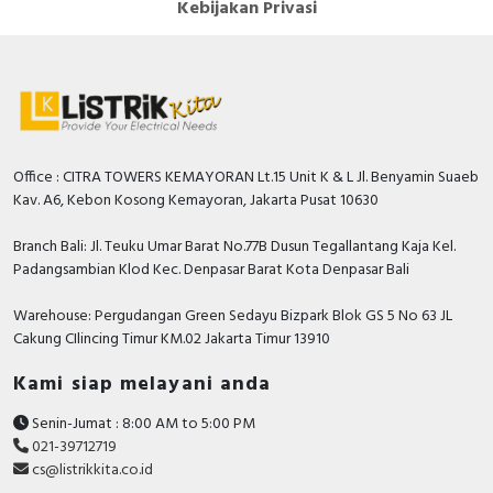
Kebijakan Privasi
Hager, Nader, Axle, Lifasa, Himel, APC, Hensel,
Philips, GE Current, Simon, Hannochs, Nusa, Gesits,
Anda dapat berbelanja dengan aman di
ListrikKita.com
U-Winfly, Hioki, TAC, Imou, Airquality, Legrand,
karena semua barang yang kami jual dijamin 100%
Mennekes, Epcos, Safe-D-Lock, Leroy Somer, Allen-
asli, bergaransi resmi dan dapat disertai dengan surat
Bradley, Sunfree, Secure, Telergon, Circutor, OPT, CIC,
keaslian barang. Untuk dapatkan harga MCB terbaik
PM, Supreme, Kabelindo, Kabelmetal Indonesia,
dan informasi lebih lanjut bisa menghubungi tim sales
Office : CITRA TOWERS KEMAYORAN Lt.15 Unit K & L Jl. Benyamin Suaeb
Alpha, Selis, Telemecanique, Trafindo, Esitas, BOSS,
atau marketing kami silakan klik
disini
. Selamat
Kav. A6, Kebon Kosong Kemayoran, Jakarta Pusat 10630
B&D Transformer, Asco, Secure, Howig, Onesto,
berbelanja.
Veloce dan masih banyak lagi.
Branch Bali: Jl. Teuku Umar Barat No.77B Dusun Tegallantang Kaja Kel.
Padangsambian Klod Kec. Denpasar Barat Kota Denpasar Bali
Warehouse: Pergudangan Green Sedayu Bizpark Blok GS 5 No 63 JL
Cakung CIlincing Timur KM.02 Jakarta Timur 13910
Kami siap melayani anda
Senin-Jumat : 8:00 AM to 5:00 PM
021-39712719
cs@listrikkita.co.id