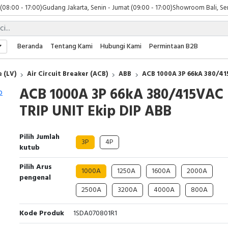
 (08:00 - 17:00)
Gudang Jakarta, Senin - Jumat (09:00 - 17:00)
Showroom Bali, Sen
Beranda
Tentang Kami
Hubungi Kami
Permintaan B2B
 (LV)
Air Circuit Breaker (ACB)
ABB
ACB 1000A 3P 66kA 380/41
ACB 1000A 3P 66kA 380/415VAC
TRIP UNIT Ekip DIP ABB
Pilih Jumlah
3P
4P
kutub
Pilih Arus
1000A
1250A
1600A
2000A
pengenal
2500A
3200A
4000A
800A
Kode Produk
1SDA070801R1