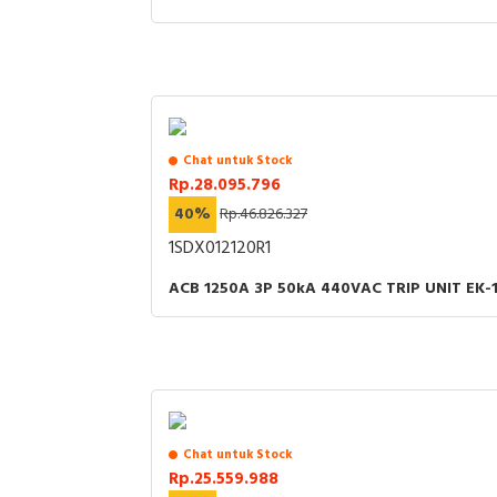
Chat untuk Stock
Rp.28.095.796
40%
Rp.46.826.327
1SDX012120R1
ACB 1250A 3P 50kA 440VAC TRIP UNIT EK-1
Chat untuk Stock
Rp.25.559.988