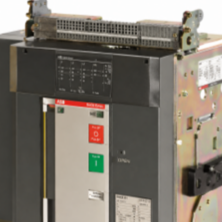
rangkap tiga (IEC, UL, CCC). Tersertifikasi un
pengukuran energi aktif Kelas 1 sesuai den
standar IEC61557-12.
Control
Inovasi All-In-One mampu mengelola segala kond
jaringan listrik berkat fungsi-fungsi canggih sep
Load Shedding, Power Controller, ATS, Interf
Protection, logika Synchrocheck, dan Adapt
Protection.
Connectivity
Integrasi sempurna ke semua sistem otomasi 
manajemen energi berkat delapan proto
komunikasi yang didukung. Koneksi mudah
platform komputasi awan Sistem Kontrol Distrib
Listrik ABB abilityTM. Koneksi jarak jauh mela
Ease of use
teknologi Bluetooth Low Energy yang tertanam.
Pengoperasian dan pemeliharaan yang mudah 
aman. Pasang & mainkan aksesori. A
commissioning yang ramah pengguna. Platform da