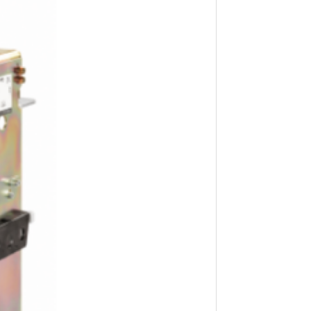
tuk
gan
isi
erti
ace
ive
dan
kol
 ke
usi
lui
dan
lat
pat