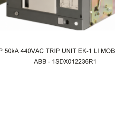
berkembang selama siklus hidup melalui penawa
ABB Kemampuan MarketplaceTM.
ListrikKita.com menjual beberapa brand yaitu, Schnei
Electric, ABB, Siemens, Fuji Electric, LS Electric, Ni
Socomec, L&T, Ducati Energia, Chint, Hager, Nader, Ax
Lifasa, Himel, APC, Hensel, Philips, GE Current, Sim
Hannochs, Nusa, Gesits, U-Winfly, Hioki, TAC, Im
Anda dapat berbelanja dengan aman di
ListrikKita
Airquality, Legrand, Mennekes, Epcos, Safe-D-Lock, Le
karena semua barang yang kami jual dijamin 100% as
Somer, Allen-Bradley, Sunfree, Secure, Telergon, Circu
bergaransi resmi dan dapat disertai dengan surat keas
OPT, CIC, PM, Supreme, Kabelindo, Kabelmetal Indones
barang. Untuk dapatkan harga MCB terbaik dan inform
Alpha, Selis, Telemecanique, Trafindo, Esitas, BOSS, 
lebih lanjut bisa menghubungi tim sales atau marketing 
Transformer, Asco, Secure, Howig, Onesto, Veloce 
silakan klik
disini
. Selamat berbelanja.
masih banyak lagi.