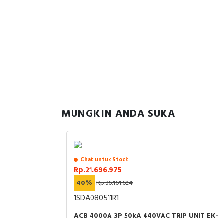
MUNGKIN ANDA SUKA
Chat untuk Stock
Rp.21.696.975
40%
Rp.36.161.624
1SDA080511R1
ACB 4000A 3P 50kA 440VAC TRIP UNIT EK-