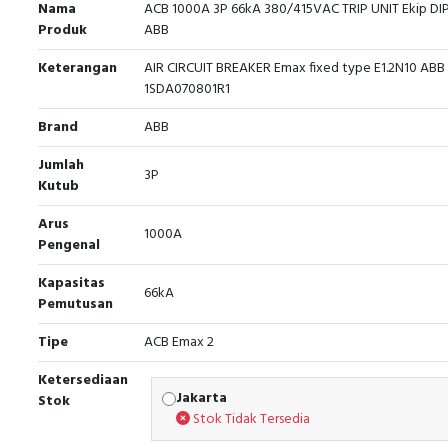
Nama
ACB 1000A 3P 66kA 380/415VAC TRIP UNIT Ekip DI
Produk
ABB
Keterangan
AIR CIRCUIT BREAKER Emax fixed type E1.2N10 ABB 
1SDA070801R1
Brand
ABB
Jumlah
3P
Kutub
Arus
1000A
Pengenal
Kapasitas
66kA
Pemutusan
Tipe
ACB Emax 2
Ketersediaan
Jakarta
Stok
Stok Tidak Tersedia