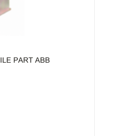
ran
der
dec,
le,
on,
ou,
.com
roy
li,
tor,
lian
ia,
asi
B&D
kami
dan