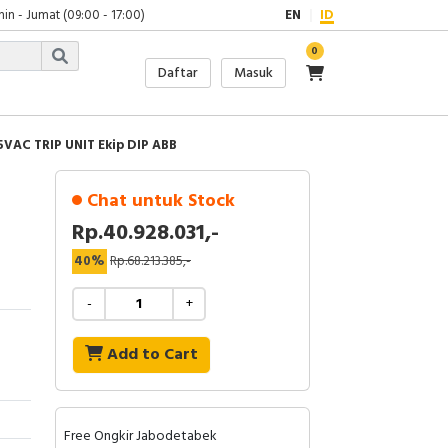
in - Jumat (09:00 - 17:00)
EN
ID
0
Daftar
Masuk
5VAC TRIP UNIT Ekip DIP ABB
Chat untuk Stock
Rp.40.928.031,-
40%
Rp.68.213.385,-
-
+
Add to Cart
Free Ongkir Jabodetabek