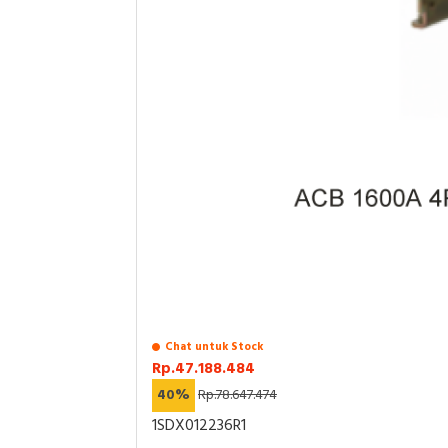
Chat untuk Stock
Rp.47.188.484
40%
Rp.78.647.474
1SDX012236R1