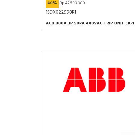
40%
Rp.42.599.980
1SDX022998R1
ACB 800A 3P 50kA 440VAC TRIP UNIT EK-1